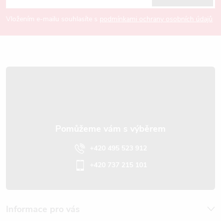
p
Vložením e-mailu souhlasíte s
podmínkami ochrany osobních údajů
a
t
í
+420 495 523 912
+420 737 215 101
Informace pro vás