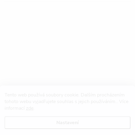
Tento web používá soubory cookie. Dalším procházením
tohoto webu vyjadřujete souhlas s jejich používáním.. Více
informací
zde
.
Nastavení
Copyright 2026
Redtool.cz
. Všechna práva vyhrazena.
Upravit nastavení