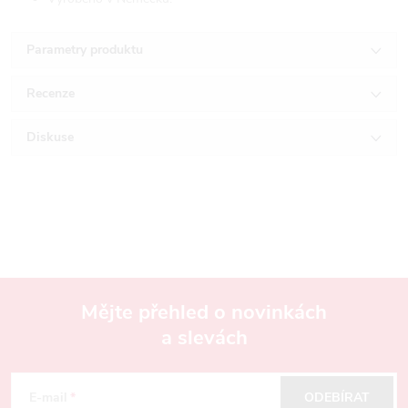
Parametry produktu
Recenze
Diskuse
Mějte přehled o novinkách
a slevách
Z
á
E-mail
ODEBÍRAT