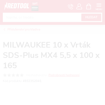
Přejít
NÁKUPNÍ
KOŠÍK
na
obsah
HLEDAT
Příslušenství pro kladiva
MILWAUKEE 10 x Vrták
SDS-Plus MX4 5,5 x 100 x
165
Neohodnoceno
Podrobnosti hodnocení
Kód produktu:
4932352041