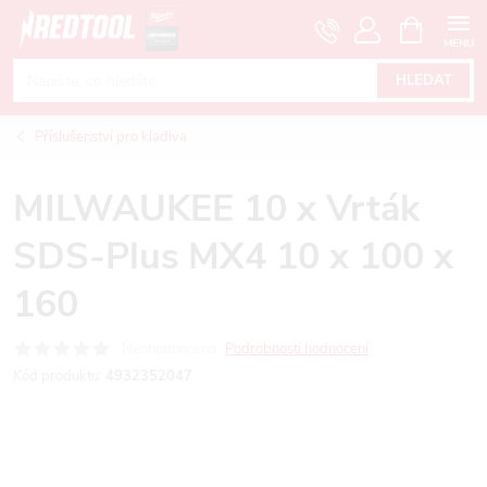
Přejít
NÁKUPNÍ
KOŠÍK
na
obsah
HLEDAT
Příslušenství pro kladiva
MILWAUKEE 10 x Vrták
SDS-Plus MX4 10 x 100 x
160
Neohodnoceno
Podrobnosti hodnocení
Kód produktu:
4932352047