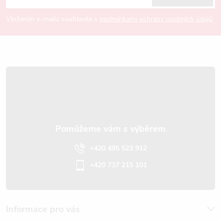
p
Vložením e-mailu souhlasíte s
podmínkami ochrany osobních údajů
a
t
í
+420 495 523 912
+420 737 215 101
Informace pro vás