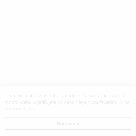
Tento web používá soubory cookie. Dalším procházením
tohoto webu vyjadřujete souhlas s jejich používáním.. Více
informací
zde
.
Nastavení
Copyright 2026
Redtool.cz
. Všechna práva vyhrazena.
Upravit nastavení