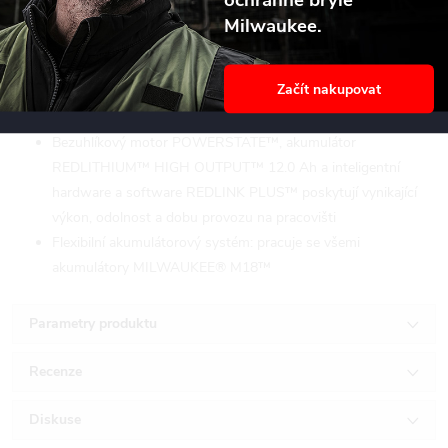
ONE-KEY™ aplikace umožňuje uživateli sledování a
Milwaukee.
zabezpečení nářadí na platformě pro správu inventáře, která
podporuje sledování polohy a prevenci proti krádežím
Začít nakupovat
Tri-LED osvětlení s vysokým rozlišením pro zvýšení
viditelnosti pracovního prostoru
Bezuhlíkový motor POWERSTATE™, akumulátor
REDLITHIUM™ HIGH OUTPUT™ 12.0 Ah a inteligentní
hardware a software REDLINK PLUS™ poskytují vynikající
výkon, odolnost a dobu provozu na pracovišti
Flexibilní akumulátorový systém: pracuje se všemi
akumulátory MILWAUKEE® M18™
Parametry produktu
Recenze
Diskuse