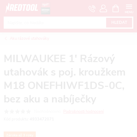
Přejít
NÁKUPNÍ
KOŠÍK
na
obsah
HLEDAT
Aku rázové utahováky
MILWAUKEE 1' Rázový
utahovák s poj. kroužkem
M18 ONEFHIWF1DS-0C,
bez aku a nabíječky
Neohodnoceno
Podrobnosti hodnocení
Kód produktu:
4933472071
Záruka až 3 roky