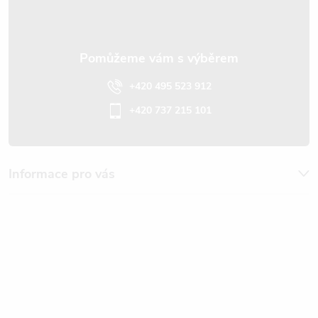
í
+420 495 523 912
+420 737 215 101
Informace pro vás