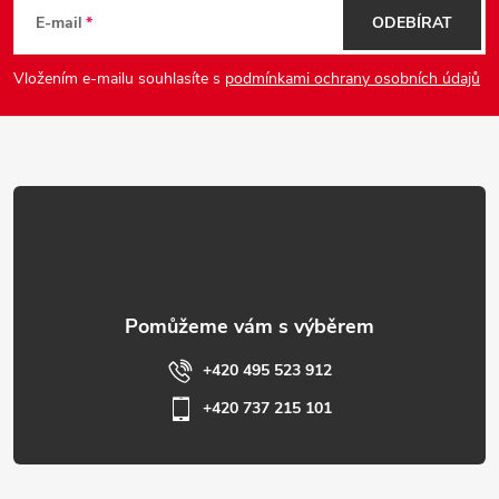
á
E-mail
ODEBÍRAT
p
Vložením e-mailu souhlasíte s
podmínkami ochrany osobních údajů
a
t
í
+420 495 523 912
+420 737 215 101