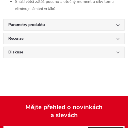
Snáší větší zátěž posunu a otočný moment a díky tomu
eliminuje lámání vrtáků.
Parametry produktu
Recenze
Diskuse
Mějte přehled o novinkách
a slevách
Z