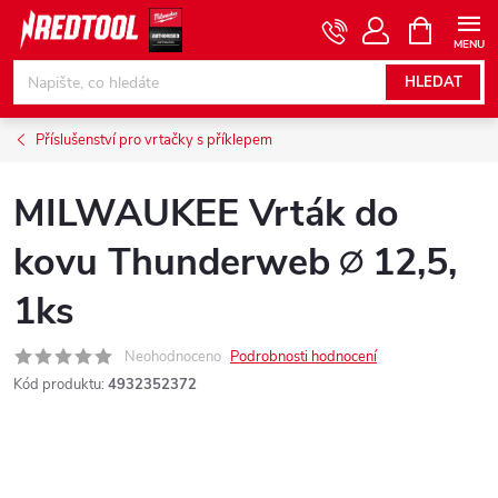
Přejít
NÁKUPNÍ
KOŠÍK
na
obsah
HLEDAT
Příslušenství pro vrtačky s příklepem
MILWAUKEE Vrták do
kovu Thunderweb ∅ 12,5,
1ks
Neohodnoceno
Podrobnosti hodnocení
Kód produktu:
4932352372