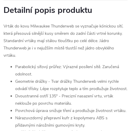
Detailní popis produktu
Vrták do kovu Milwaukee Thunderweb se vyznačuje kónickou sítí,
která přesouvá silnější kusy směrem do zadní části vrtné korunky.
Standardní vrtáky mají stálou tloušťku po celé délce. Jádro
Thunderweb je i v nejužším místě tlustší než jádro obvyklého
vrtáku.
Parabolický síťový průřez: Výrazné posílení sítě. Zaručená
odolnost.
Geometrie drážky - Tvar drážky Thunderweb velmi rychle
odvádí třísky. Lépe rozptyluje teplo a tím prodlužuje životnost.
Dvoustranné ostří 135° - Precizní nasazení vrtu, vrták
neklouže po povrchu materiálu.
Povrchová úprava snižuje tření a prodlužuje životnost vrtáku.
Nárazuvzdorný přepravní kufr z kopolymeru ABS s
přídavnými nárožními gumovými kryty.