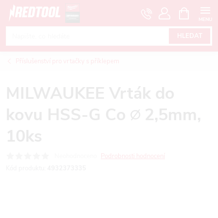
Přejít
NÁKUPNÍ
KOŠÍK
na
obsah
HLEDAT
Příslušenství pro vrtačky s příklepem
MILWAUKEE Vrták do
kovu HSS-G Co ∅ 2,5mm,
10ks
Neohodnoceno
Podrobnosti hodnocení
Kód produktu:
4932373335