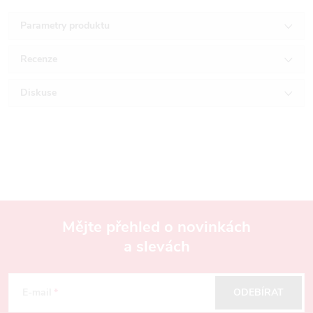
Parametry produktu
Recenze
Diskuse
Mějte přehled o novinkách
a slevách
Z
á
E-mail
ODEBÍRAT