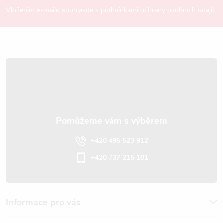
p
Vložením e-mailu souhlasíte s
podmínkami ochrany osobních údajů
a
t
í
+420 495 523 912
+420 737 215 101
Informace pro vás