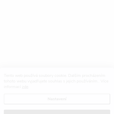
Tento web používá soubory cookie. Dalším procházením
tohoto webu vyjadřujete souhlas s jejich používáním.. Více
informací
zde
.
Nastavení
Copyright 2026
Redtool.cz
. Všechna práva vyhrazena.
Upravit nastavení
cookies