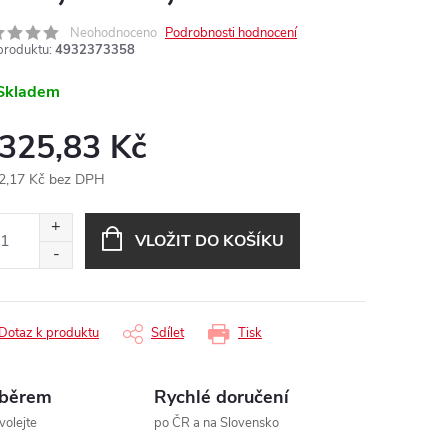
Neohodnoceno
Podrobnosti hodnocení
produktu:
4932373358
Skladem
 325,83 Kč
2,17 Kč bez DPH
ná
:
VLOŽIT DO KOŠÍKU
Dotaz k produktu
Sdílet
Tisk
ýběrem
Rychlé doručení
volejte
po ČR a na Slovensko