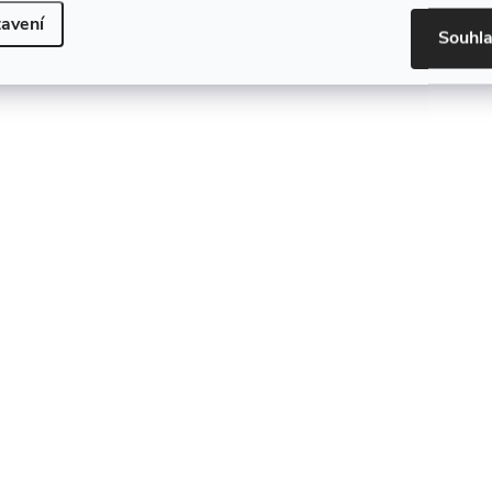
avení
Souhl