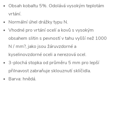
Obsah kobaltu 5%. Odolává vysokým teplotám
vrtání.
Normální úhel drážky typu N.
Vhodné pro vrtání ocelí a kovů s vysokým
obsahem slitin s pevností v tahu vyšší než 1000
N / mm?, jako jsou žáruvzdorné a
kyselinovzdorné oceli a nerezová ocel.
3-plochá stopka od průměru 5 mm pro lepší
přilnavost zabraňuje sklouznutí sklíčidla.
Barva: hnědá.