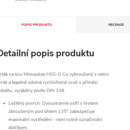
POPIS PRODUKTU
RECENZE
Detailní popis produktu
rták na kov Milwaukee HSS-G Co vybroušený z velmi
vrdé a tepelně odolné rychlořezné oceli s příměsí
obaltu, vyráběny podle DIN 338.
Leštěný povrch. Dvoustranné ostří s hrotem
zbroušeným pod úhlem 135° zabezpečuje
maximální vystředění - není nutné označování
důlčíkem.