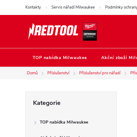
Přejít
Kontakty
Servis nářadí Milwaukee
Podmínky ochrany
na
obsah
TOP nabídka Milwaukee
Akční zboží Mi
Domů
Příslušenství
Příslušenství pro nářadí
Pří
P
Přeskočit
Kategorie
kategorie
o
TOP nabídka Milwaukee
s