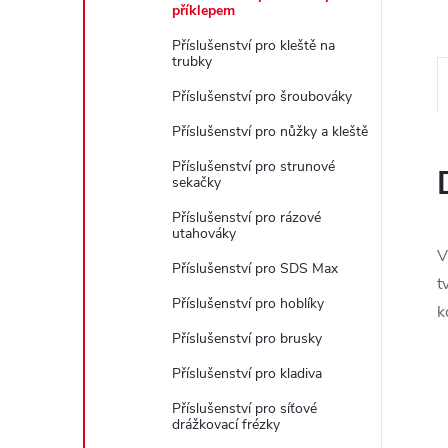
e
příklepem
Příslušenství pro kleště na
l
trubky
Příslušenství pro šroubováky
Příslušenství pro nůžky a kleště
Příslušenství pro strunové
sekačky
Příslušenství pro rázové
utahováky
V
Příslušenství pro SDS Max
t
Příslušenství pro hoblíky
k
Příslušenství pro brusky
Příslušenství pro kladiva
Příslušenství pro síťové
drážkovací frézky