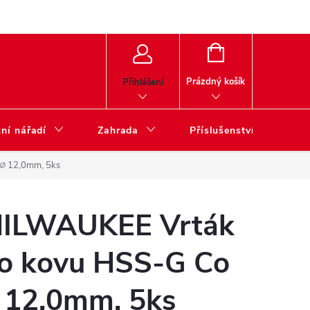
NÁKUPNÍ
KOŠÍK
Prázdný košík
Přihlášení
ní nářadí
Zahrada
Příslušenství
∅ 12,0mm, 5ks
ILWAUKEE Vrták
o kovu HSS-G Co
 12,0mm, 5ks