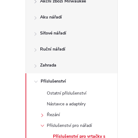
Akční zboží Milwaukee
t
Aku nářadí
r
a
Síťové nářadí
n
Ruční nářadí
n
Zahrada
í
Příslušenství
Ostatní příslušenství
p
Nástavce a adaptéry
a
Řezání
n
Příslušenství pro nářadí
Příslušenství pro vrtačky s