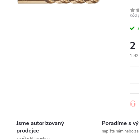
Kód 
2
1 92
Měr
cena
Jsme autorizovaný
Poradíme s v
prodejce
napište nám nebo za
značky Milwaukee