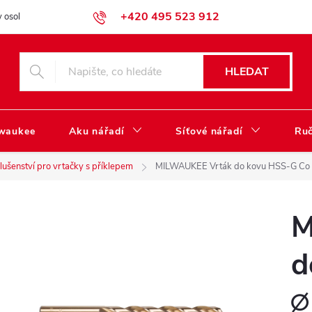
+420 495 523 912
 osobních údajů
Obchodní podmínky
Katalog ke stažení
HLEDAT
lwaukee
Aku nářadí
Síťové nářadí
Ruč
slušenství pro vrtačky s příklepem
MILWAUKEE Vrták do kovu HSS-G Co 
M
d
∅