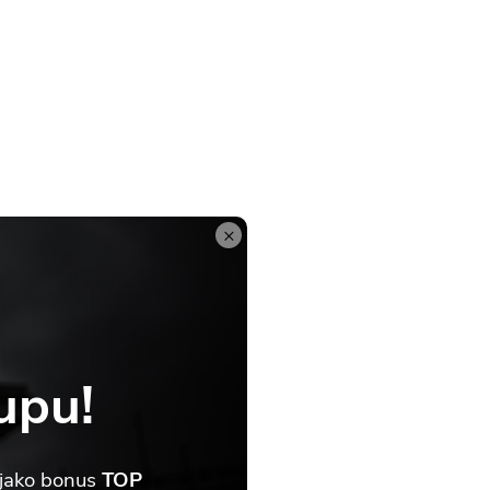
×
upu!
 jako bonus
TOP