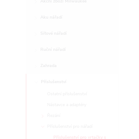
Akční zboží Milwaukee
t
Aku nářadí
r
a
Síťové nářadí
n
Ruční nářadí
n
Zahrada
í
Příslušenství
Ostatní příslušenství
p
Nástavce a adaptéry
a
Řezání
n
Příslušenství pro nářadí
Příslušenství pro vrtačky s