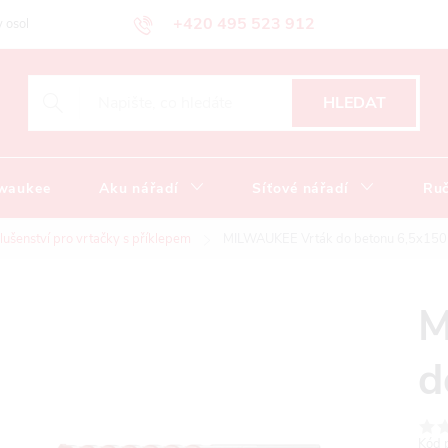
+420 495 523 912
 osobních údajů
Obchodní podmínky
Katalog ke stažení
HLEDAT
lwaukee
Aku nářadí
Síťové nářadí
Ruč
slušenství pro vrtačky s příklepem
MILWAUKEE Vrták do betonu 6,5x150
M
d
Kód 