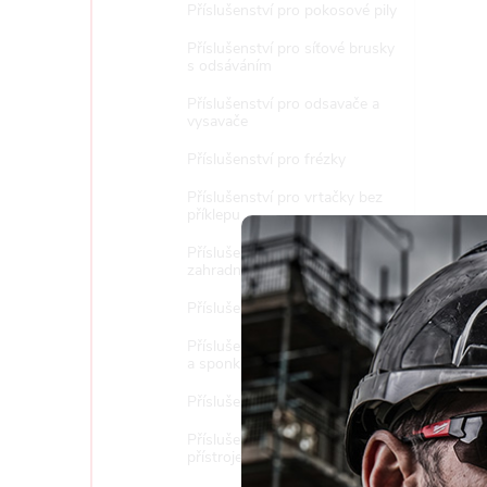
Příslušenství pro pokosové pily
Příslušenství pro síťové brusky
s odsáváním
Příslušenství pro odsavače a
vysavače
Příslušenství pro frézky
Příslušenství pro vrtačky bez
příklepu
Příslušenství pro multifunkční
zahradní techniku
Příslušenství pro řetězové pily
Příslušenství pro hřebíkovačky
a sponkovačky
Příslušenství pro stolní pily
Příslušenství pro měřící
Tento 
přístroje
vyjadřu