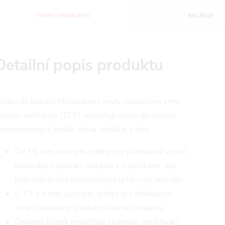
POPIS PRODUKTU
RECENZE
Detailní popis produktu
rtáky do betonu Milwaukee s hroty osazenými zrny
arbidu wolframu (TCT) umožňují vrtání do betonu,
órobetonových bloků, zdiva, břidlice a žuly.
Od ? 5 mm jsou tyto vrtáky pro příklepové vrtání
dodávány s upínací stopkou s 3 ploškami, aby
bylo zabráněno prokluzování vrtáku ve sklíčidle.
U ? 3 a 4 mm jsou tyto vrtáky pro příklepové
vrtání dodávány s kulatou upínací stopkou.
Červený žlábek umožňuje snadnou identifikaci