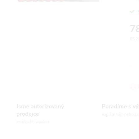
7
65,2
Měr
cena
Jsme autorizovaný
Poradíme s v
prodejce
napište nám nebo za
značky Milwaukee