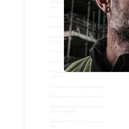
Příslušenství pro sekačky na
Nast
trávu
Příslušenství pro vrtací kladiva
Příslušenství k postřikovačům
Příslušenství pro diamantové
vrtačky a stojany
Příslušenství pro ocasky
Příslušenství pro pásové pily
Příslušenství pro magnetické
vrtačky
Příslušenství pro přímočaré pily
Příslušenství pro přímořaré pily
Příslušenství pro diamantové
jádrové vrtačky
Příslušenství pro rozbrušovací
pilu