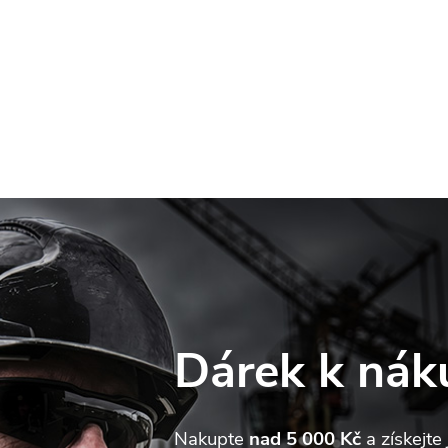
Dárek k nák
web používá soubory cookie. Dalším procházením tohoto webu
jete souhlas s jejich používáním.. Více informací
zde
.
Nakupte
nad 5 000 Kč
a získejte