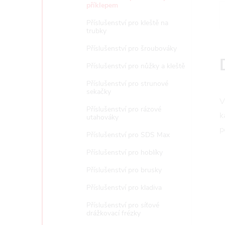
e
příklepem
Příslušenství pro kleště na
l
trubky
Příslušenství pro šroubováky
Příslušenství pro nůžky a kleště
Příslušenství pro strunové
sekačky
V
Příslušenství pro rázové
k
utahováky
p
Příslušenství pro SDS Max
Příslušenství pro hoblíky
Příslušenství pro brusky
Příslušenství pro kladiva
Příslušenství pro síťové
drážkovací frézky