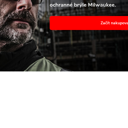
ochranné brýle Milwaukee.
avení
Souhl
Začít nakupov