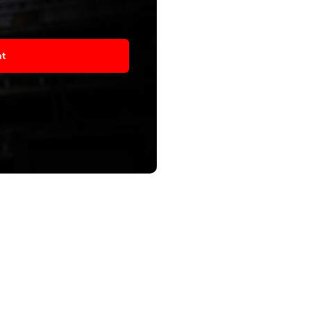
asím
at