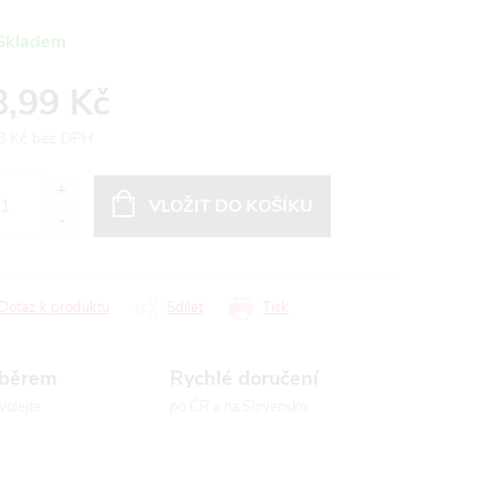
Skladem
8,99 Kč
8 Kč bez DPH
ná
:
VLOŽIT DO KOŠÍKU
Dotaz k produktu
Sdílet
Tisk
ýběrem
Rychlé doručení
volejte
po ČR a na Slovensko