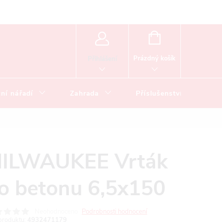
NÁKUPNÍ
KOŠÍK
Prázdný košík
Přihlášení
ní nářadí
Zahrada
Příslušenství
ILWAUKEE Vrták
o betonu 6,5x150
Neohodnoceno
Podrobnosti hodnocení
produktu:
4932471179