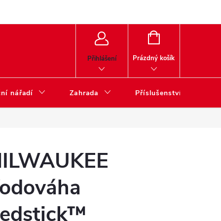
NÁKUPNÍ
KOŠÍK
Prázdný košík
Přihlášení
ní nářadí
Zahrada
Příslušenství
ILWAUKEE
odováha
edstick™