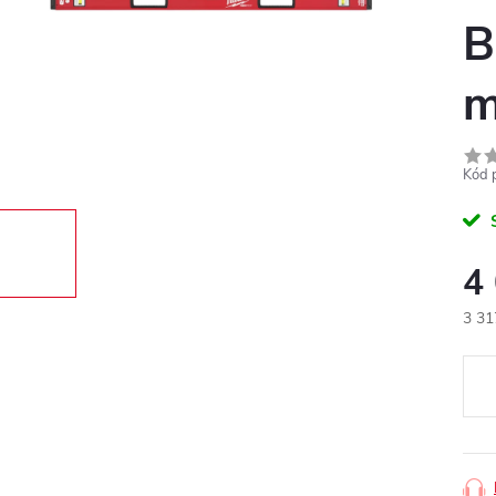
B
m
Kód 
4
3 31
Měr
cena