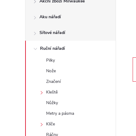
Akční zboží Milwaukee
t
Aku nářadí
r
a
Síťové nářadí
n
Ruční nářadí
Pilky
n
Nože
í
Značení
Kleště
p
Nůžky
a
Metry a pásma
n
Klíče
Ráčny