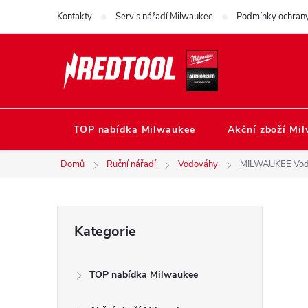
Přejít
Kontakty
Servis nářadí Milwaukee
Podmínky ochrany
na
obsah
TOP nabídka Milwaukee
Akční zboží Mi
Domů
Ruční nářadí
Vodováhy
MILWAUKEE Vodo
P
Přeskočit
Kategorie
kategorie
o
TOP nabídka Milwaukee
s