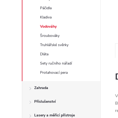
e
Páčidla
l
Kladiva
Vodováhy
Šroubováky
Truhlářské svěrky
Dláta
Sety ručního nářadí
Protahovací pera
Zahrada
V
Příslušenství
B
r
Lasery a měřící přístroje