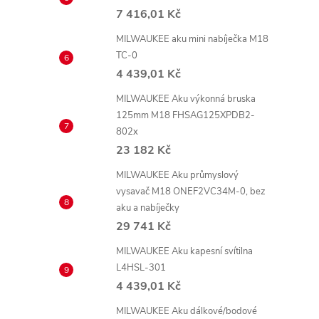
7 416,01 Kč
MILWAUKEE aku mini nabíječka M18
TC-0
4 439,01 Kč
MILWAUKEE Aku výkonná bruska
125mm M18 FHSAG125XPDB2-
802x
23 182 Kč
MILWAUKEE Aku průmyslový
vysavač M18 ONEF2VC34M-0, bez
aku a nabíječky
29 741 Kč
MILWAUKEE Aku kapesní svítilna
L4HSL-301
4 439,01 Kč
MILWAUKEE Aku dálkové/bodové