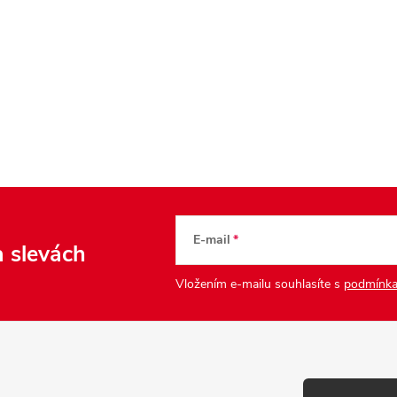
E-mail
a slevách
Vložením e-mailu souhlasíte s
podmínka