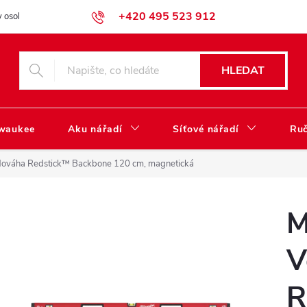
+420 495 523 912
 osobních údajů
Obchodní podmínky
Katalog ke stažení
HLEDAT
lwaukee
Aku nářadí
Síťové nářadí
Ruč
váha Redstick™ Backbone 120 cm, magnetická
M
V
R