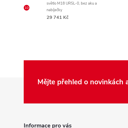
světlo M18 URSL-0, bez aku a
nabíječky
29 741 Kč
Z
Mějte přehled o novinkách
á
p
a
Informace pro vás