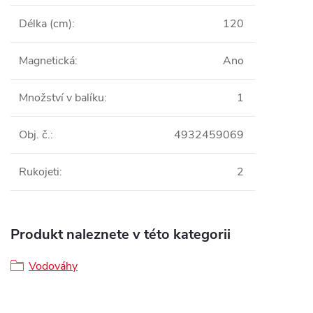
Délka (cm)
:
120
Magnetická
:
Ano
Množství v balíku
:
1
Obj. č.
:
4932459069
Rukojeti
:
2
Produkt naleznete v této kategorii
Vodováhy