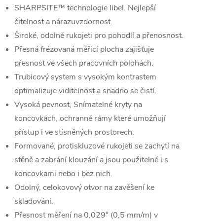
SHARPSITE™ technologie libel. Nejlepší
čitelnost a nárazuvzdornost.
Široké, odolné rukojeti pro pohodlí a přenosnost.
Přesná frézovaná měřicí plocha zajišťuje
přesnost ve všech pracovních polohách.
Trubicový system s vysokým kontrastem
optimalizuje viditelnost a snadno se čistí.
Vysoká pevnost, Snímatelné kryty na
koncovkách, ochranné rámy které umožňují
přístup i ve stísněných prostorech.
Formované, protiskluzové rukojeti se zachytí na
stěně a zabrání klouzání a jsou použitelné i s
koncovkami nebo i bez nich.
Odolný, celokovový otvor na zavěšení ke
skladování.
Přesnost měření na 0,029° (0,5 mm/m) v