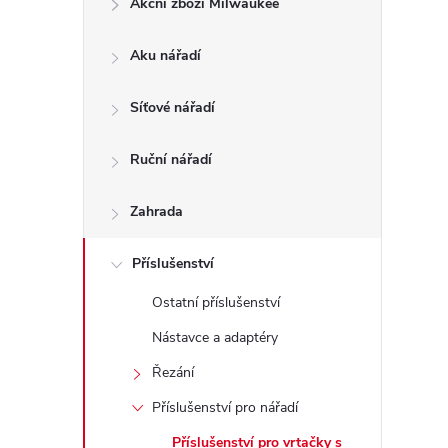
Akční zboží Milwaukee
t
Aku nářadí
r
a
Síťové nářadí
n
Ruční nářadí
n
Zahrada
í
Příslušenství
Ostatní příslušenství
p
Nástavce a adaptéry
a
Řezání
n
Příslušenství pro nářadí
Příslušenství pro vrtačky s