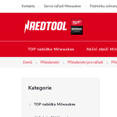
Přejít
Kontakty
Servis nářadí Milwaukee
Podmínky ochrany
na
obsah
TOP nabídka Milwaukee
Akční zboží Mi
Domů
Příslušenství
Příslušenství pro nářadí
Pří
P
Přeskočit
Kategorie
kategorie
o
TOP nabídka Milwaukee
s