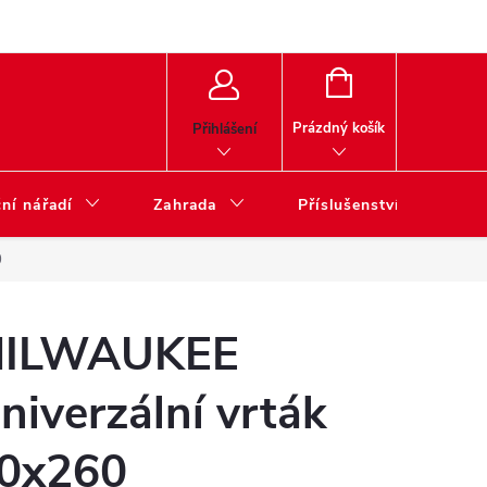
NÁKUPNÍ
KOŠÍK
Prázdný košík
Přihlášení
ní nářadí
Zahrada
Příslušenství
0
ILWAUKEE
niverzální vrták
0x260