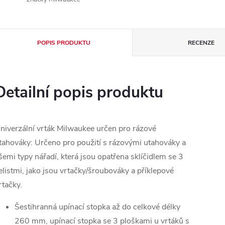
POPIS PRODUKTU
RECENZE
Detailní popis produktu
niverzální vrták Milwaukee určen pro rázové
tahováky: Určeno pro použití s rázovými utahováky a
šemi typy nářadí, která jsou opatřena sklíčidlem se 3
elistmi, jako jsou vrtačky/šroubováky a příklepové
rtačky.
Šestihranná upínací stopka až do celkové délky
260 mm, upínací stopka se 3 ploškami u vrtáků s