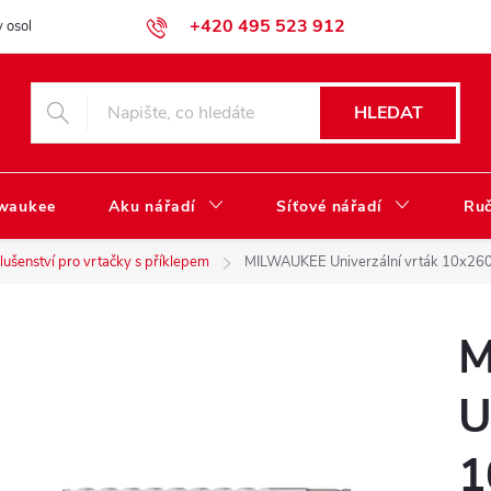
+420 495 523 912
 osobních údajů
Obchodní podmínky
Katalog ke stažení
HLEDAT
lwaukee
Aku nářadí
Síťové nářadí
Ruč
slušenství pro vrtačky s příklepem
MILWAUKEE Univerzální vrták 10x26
M
U
1