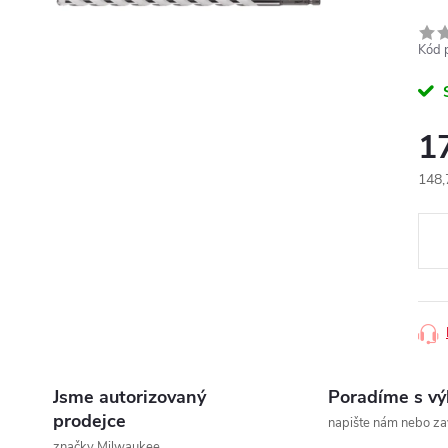
Kód 
1
148,
Měr
cena
Jsme autorizovaný
Poradíme s v
prodejce
napište nám nebo za
značky Milwaukee