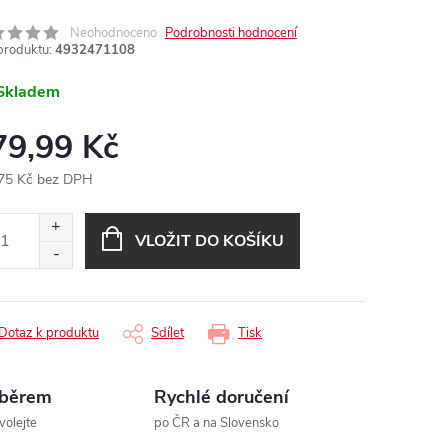
Neohodnoceno
Podrobnosti hodnocení
produktu:
4932471108
Skladem
79,99 Kč
75 Kč bez DPH
ná
:
VLOŽIT DO KOŠÍKU
Dotaz k produktu
Sdílet
Tisk
ýběrem
Rychlé doručení
volejte
po ČR a na Slovensko