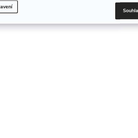
avení
Souhl