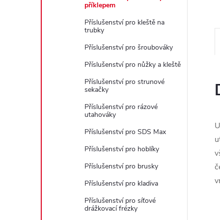
e
příklepem
Příslušenství pro kleště na
l
trubky
Příslušenství pro šroubováky
Příslušenství pro nůžky a kleště
Příslušenství pro strunové
sekačky
Příslušenství pro rázové
utahováky
U
Příslušenství pro SDS Max
u
Příslušenství pro hoblíky
v
Příslušenství pro brusky
č
v
Příslušenství pro kladiva
Příslušenství pro síťové
drážkovací frézky