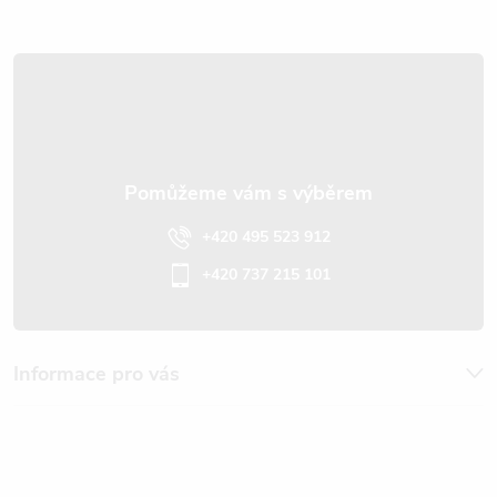
a
t
í
+420 495 523 912
+420 737 215 101
Informace pro vás