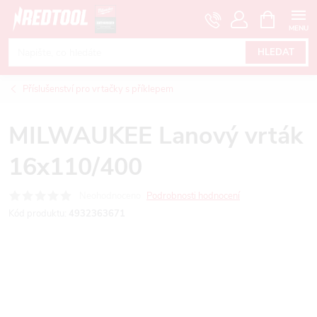
Přejít
NÁKUPNÍ
KOŠÍK
na
obsah
HLEDAT
Příslušenství pro vrtačky s příklepem
MILWAUKEE Lanový vrták
16x110/400
Neohodnoceno
Podrobnosti hodnocení
Kód produktu:
4932363671