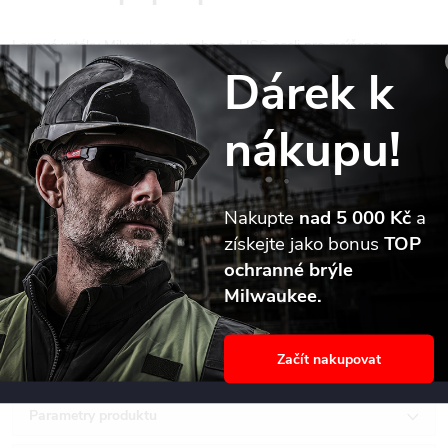
Lanové vrtáky Milwaukee vyroben z HSS oceli pro zvýšenou
Dárek k
životnost. Vhodné pro vrtání hlubokých děr do dřeva, sádrokartonu
a kovových kanálů.
nákupu!
Vyráběné podle DIN 7490 a podřízené German Employer´s
Liability Insurance Association (Německé asociaci pojištění
odpovědností zaměstnavatele) v rámci bezpečnostních
požadavků pro stavební průmysl.
Nakupte
nad 5 000 Kč
a
Tělo vrtáku je spojeno s válcovitým vřetenem prostřednictvím
získejte jako bonus
TOP
závitu, proto eliminuje riziko lomu a dává záruku absolutní
ochranné brýle
koncentrity.
Milwaukee.
Malý úhel stoupání a prohloubené drážky zabezpečí rychlé
odstranění třísek bez ucpávání.
Začít nakupovat
Vyrobeno v Německu.
Parametry produktu