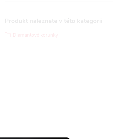
Produkt naleznete v této kategorii
Diamantové korunky