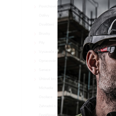
Povrchové opracování kovů
Oděvy
Osvětlení
Brusky
Pily
Vysavače a čističky vzduchu
Tento 
vyjadřu
Opracování kamene
Nast
Sanace
Úhlové brusky
Míchadla
Oscilace
Zahradní nářadí
Doplňkové produkty