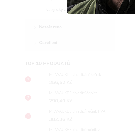
Nabíječky a baterie
Nezařazeno
Osvětlení
TOP 10 PRODUKTŮ
MILWAUKEE chladící nákrčník
256,52 Kč
MILWAUKEE chladící čepice
290,40 Kč
MILWAUKEE chladící ručník PVA
382,36 Kč
MILWAUKEE chladící ručník z