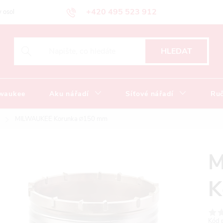
+420 495 523 912
 osobních údajů
Obchodní podmínky
Katalog ke stažení
HLEDAT
lwaukee
Aku nářadí
Síťové nářadí
Ruč
MILWAUKEE Korunka ∅150 mm
M
K
Kód 