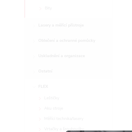
Bity
Lasery a měřící přístroje
Oblečení a ochranné pomůcky
Uskladnění a organizace
Ostatní
FLEX
Leštičky
Aku stroje
Měřící technika/lasery
Vrtačky a šroubováky