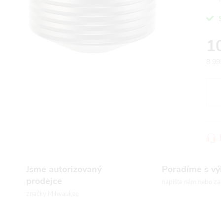
1
8 99
Měr
cena
Jsme autorizovaný
Poradíme s v
prodejce
napište nám nebo za
značky Milwaukee