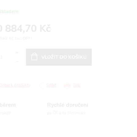
Skladem
0 884,70 Kč
5,62 Kč bez DPH
ná
:
VLOŽIT DO KOŠÍKU
Dotaz k produktu
Sdílet
Tisk
ýběrem
Rychlé doručení
volejte
po ČR a na Slovensko