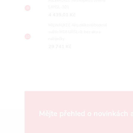
MILWAUKEE Aku kapesní svítilna
L4HSL-301
4 439,01 Kč
MILWAUKEE Aku dálkové/bodové
světlo M18 URSL-0, bez aku a
nabíječky
29 741 Kč
Z
Mějte přehled o novinkách
á