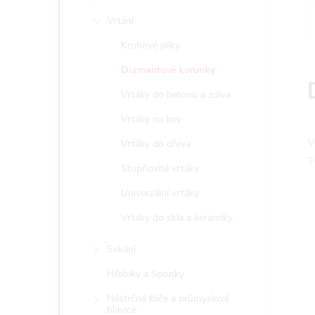
e
Vrtání
l
Kruhové pilky
Diamantové korunky
Vrtáky do betonu a zdiva
Vrtáky na kov
V
Vrtáky do dřeva
T
Stupňovité vrtáky
Univerzální vrtáky
Vrtáky do skla a keramiky
Sekání
Hřebíky a Sponky
Nástrčné klíče a průmyslové
hlavice