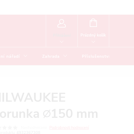
NÁKUPNÍ
KOŠÍK
Prázdný košík
Přihlášení
ní nářadí
Zahrada
Příslušenství
ILWAUKEE
orunka ∅150 mm
Neohodnoceno
Podrobnosti hodnocení
produktu:
4932367308