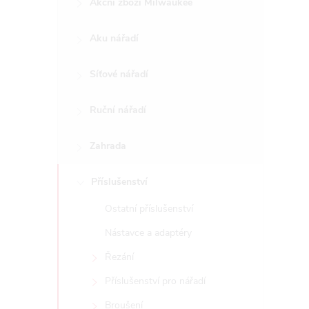
Akční zboží Milwaukee
t
Aku nářadí
r
a
Síťové nářadí
n
Ruční nářadí
n
Zahrada
í
Příslušenství
Ostatní příslušenství
p
Nástavce a adaptéry
a
Řezání
n
Příslušenství pro nářadí
Broušení