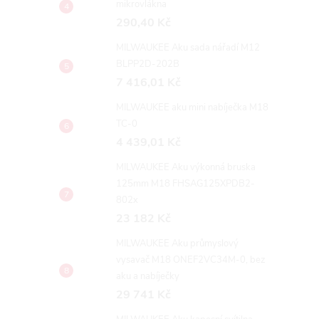
mikrovlákna
290,40 Kč
MILWAUKEE Aku sada nářadí M12
BLPP2D-202B
7 416,01 Kč
MILWAUKEE aku mini nabíječka M18
TC-0
4 439,01 Kč
MILWAUKEE Aku výkonná bruska
125mm M18 FHSAG125XPDB2-
802x
23 182 Kč
MILWAUKEE Aku průmyslový
vysavač M18 ONEF2VC34M-0, bez
aku a nabíječky
29 741 Kč