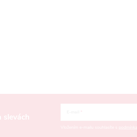
E-mail
a slevách
Vložením e-mailu souhlasíte s
podmínka