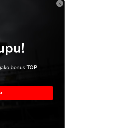
×
upu!
 jako bonus
TOP
asím
at